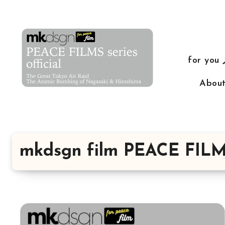
コ
ン
テ
ン
for yo
ツ
に
Abo
ス
キ
ッ
プ
mkdsgn film PEACE FIL