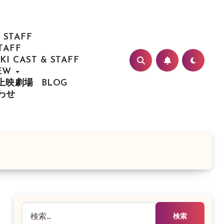
 STAFF
TAFF
I CAST & STAFF
IEW
/ 上映劇場
BLOG
合わせ
検
索: