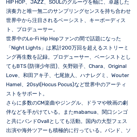
HIP HOP、JAZZ、SOULのグルーヴを軸に、卓越した
演奏力と唯一無二のサンプリングセンスを持ち合わせ
世界中から注目されるベーシスト、キーボーディス
ト、プロデューサー。
世界中のLo-Fi Hip Hopファンの間で話題になった
「Night Lights」は累計200万回を超えるストリーミ
ング再生数を記録。プロデューサー、ベーシストとし
てもBTS (防弾少年団)、矢野顕子、Chara、Original
Love、和田アキ子、七尾旅人、ハナレグミ、Wouter
Hamel、20syl(Hocus Pocus)など世界中のアーティ
ストをサポート。
さらに多数のCM楽曲やジングル、ドラマや映画の劇
伴などを手がけている。またmabanua、関口シンゴ
と共にバンドOvallとしても活動。国内の大型フェス
出演や海外ツアーも積極的に行っている。バンド、ソ