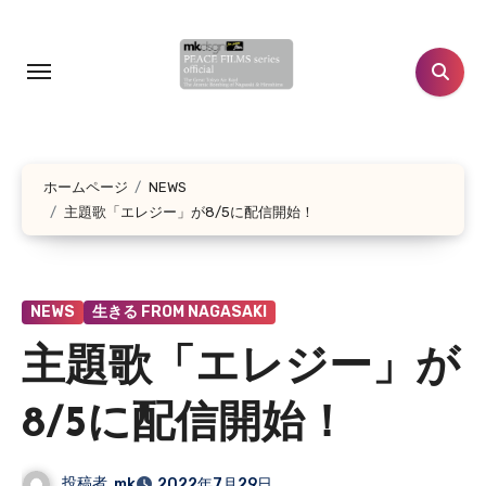
コ
ン
テ
ン
ツ
に
ホームページ
NEWS
ス
主題歌「エレジー」が8/5に配信開始！
キ
ッ
プ
NEWS
生きる FROM NAGASAKI
主題歌「エレジー」が
8/5に配信開始！
投稿者
mk
2022年7月29日