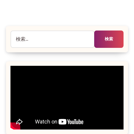
だ
あ
り
ま
検
せ
ん
索: