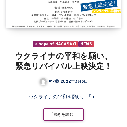
a hope of NAGASAKI
NEWS
ウクライナの平和を願い、
緊急リバイバル上映決定！
mk
2022年3月3日
コ
ウクライナの平和を願い、「a …
メ
ン
ト
「続きを読む」
は
ま