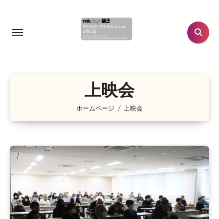
コ
ン
テ
ン
ツ
に
上映会
ス
キ
ホームページ
上映会
ッ
プ