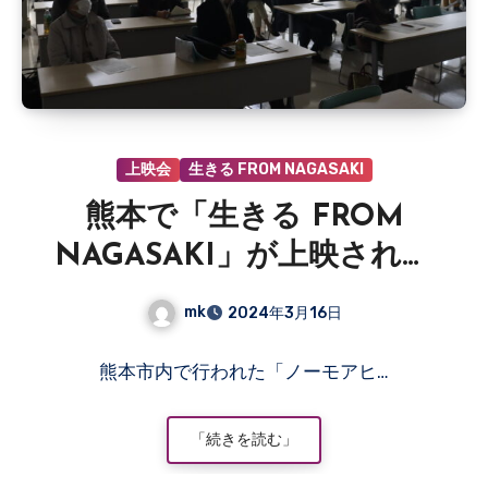
上映会
生きる FROM NAGASAKI
熊本で「生きる FROM
NAGASAKI」が上映されま
した
mk
2024年3月16日
コ
熊本市内で行われた「ノーモアヒ…
メ
ン
ト
「続きを読む」
は
ま