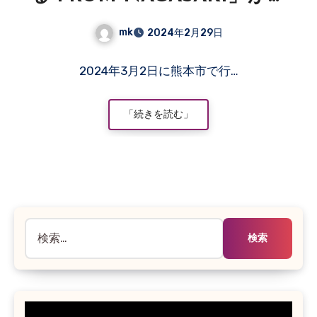
映されます
mk
2024年2月29日
コ
2024年3月2日に熊本市で行…
メ
ン
ト
「続きを読む」
は
ま
だ
あ
り
ま
検
せ
ん
索: