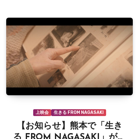
だ
あ
り
ま
せ
ん
上映会
生きる FROM NAGASAKI
【お知らせ】熊本で「生き
る FROM NAGASAKI」が上